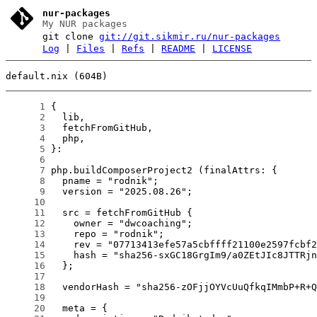
nur-packages
My NUR packages
git clone
git://git.sikmir.ru/nur-packages
Log
|
Files
|
Refs
|
README
|
LICENSE
default.nix (604B)
      1
      2
      3
      4
      5
      6
      7
      8
      9
     10
     11
     12
     13
     14
     15
     16
     17
     18
     19
     20