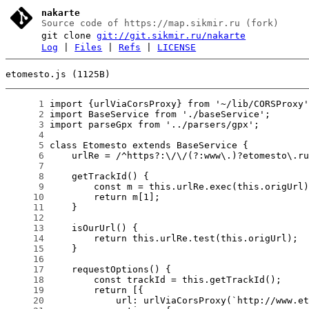
nakarte
Source code of https://map.sikmir.ru (fork)
git clone
git://git.sikmir.ru/nakarte
Log
|
Files
|
Refs
|
LICENSE
etomesto.js (1125B)
      1
      2
      3
      4
      5
      6
      7
      8
      9
     10
     11
     12
     13
     14
     15
     16
     17
     18
     19
     20