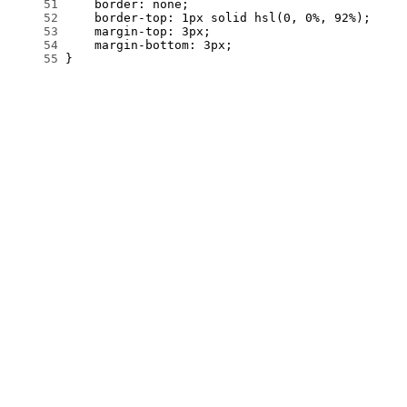
     51
     52
     53
     54
     55