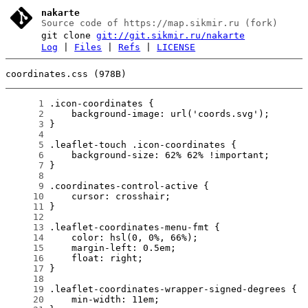
nakarte
Source code of https://map.sikmir.ru (fork)
git clone
git://git.sikmir.ru/nakarte
Log
|
Files
|
Refs
|
LICENSE
coordinates.css (978B)
      1
      2
      3
      4
      5
      6
      7
      8
      9
     10
     11
     12
     13
     14
     15
     16
     17
     18
     19
     20